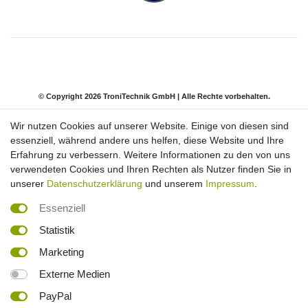
© Copyright 2026 TroniTechnik GmbH | Alle Rechte vorbehalten.
Wir nutzen Cookies auf unserer Website. Einige von diesen sind
Impressum
Daten­schutz­erklärung
AGB
essenziell, während andere uns helfen, diese Website und Ihre
Erfahrung zu verbessern. Weitere Informationen zu den von uns
verwendeten Cookies und Ihren Rechten als Nutzer finden Sie in
Barrierefreiheitserklärung
Widerrufs­recht
unserer
Datenschutzerklärung
und unserem
Impressum
.
Essenziell
Kontakt
Vertrag widerrufen
Statistik
Marketing
*inkl. ges. MwSt. Versandkostenfrei innerhalb Deutschlands. Lieferzeiten und
Externe Medien
Versandkosten für andere Länder und deutsche Inseln entnehmen Sie bitte
der Schaltfläche
Versandkosten
PayPal
² Die Berechnung basiert auf einem Preis von 0,50 € pro kWh. Es wird von