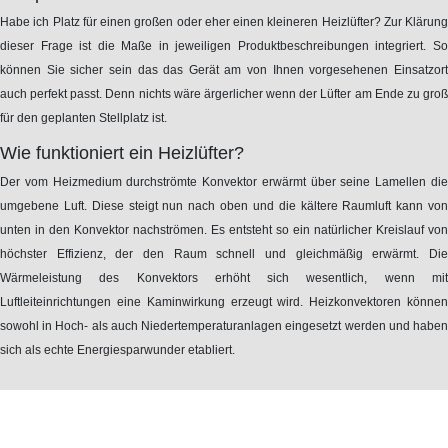
Habe ich Platz für einen großen oder eher einen kleineren Heizlüfter? Zur Klärung
dieser Frage ist die Maße in jeweiligen Produktbeschreibungen integriert. So
können Sie sicher sein das das Gerät am von Ihnen vorgesehenen Einsatzort
auch perfekt passt. Denn nichts wäre ärgerlicher wenn der Lüfter am Ende zu groß
für den geplanten Stellplatz ist.
Wie funktioniert ein Heizlüfter?
Der vom Heizmedium durchströmte Konvektor erwärmt über seine Lamellen die
umgebene Luft. Diese steigt nun nach oben und die kältere Raumluft kann von
unten in den Konvektor nachströmen. Es entsteht so ein natürlicher Kreislauf von
höchster Effizienz, der den Raum schnell und gleichmäßig erwärmt. Die
Wärmeleistung des Konvektors erhöht sich wesentlich, wenn mit
Luftleiteinrichtungen eine Kaminwirkung erzeugt wird. Heizkonvektoren können
sowohl in Hoch- als auch Niedertemperaturanlagen eingesetzt werden und haben
sich als echte Energiesparwunder etabliert.