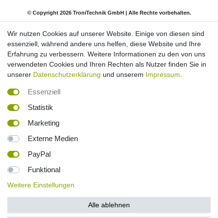
© Copyright 2026 TroniTechnik GmbH | Alle Rechte vorbehalten.
Wir nutzen Cookies auf unserer Website. Einige von diesen sind
Impressum
Daten­schutz­erklärung
AGB
essenziell, während andere uns helfen, diese Website und Ihre
Erfahrung zu verbessern. Weitere Informationen zu den von uns
verwendeten Cookies und Ihren Rechten als Nutzer finden Sie in
Barrierefreiheitserklärung
Widerrufs­recht
unserer
Datenschutzerklärung
und unserem
Impressum
.
Essenziell
Kontakt
Vertrag widerrufen
Statistik
Marketing
*inkl. ges. MwSt. Versandkostenfrei innerhalb Deutschlands. Lieferzeiten und
Externe Medien
Versandkosten für andere Länder und deutsche Inseln entnehmen Sie bitte
der Schaltfläche
Versandkosten
PayPal
² Die Berechnung basiert auf einem Preis von 0,50 € pro kWh. Es wird von
Funktional
einer effektiven Nutzung von 20 Minuten ausgegangen. Bei Infrarotkabinen
mit Vollspektrumstrahler wird keine Aufheizzeit benötigt, da die Leistung
Weitere Einstellungen
direkt abgerufen wird. Bei Infrarotkabinen mit Keramikstrahlern geht man
zuvor vor von einer Aufheizzeit von 10 Minuten aus.
Alle ablehnen
³ Die angegebene Lieferzeit bezieht sich auf Inlandslieferungen (Festland).
Lieferfristen für Insel- und Auslandsversand entnehmen Sie bitte der