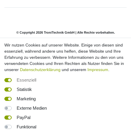
© Copyright 2026 TroniTechnik GmbH | Alle Rechte vorbehalten.
Wir nutzen Cookies auf unserer Website. Einige von diesen sind
Impressum
Daten­schutz­erklärung
AGB
essenziell, während andere uns helfen, diese Website und Ihre
Erfahrung zu verbessern. Weitere Informationen zu den von uns
verwendeten Cookies und Ihren Rechten als Nutzer finden Sie in
Barrierefreiheitserklärung
Widerrufs­recht
unserer
Datenschutzerklärung
und unserem
Impressum
.
Essenziell
Kontakt
Vertrag widerrufen
Statistik
Marketing
*inkl. ges. MwSt. Versandkostenfrei innerhalb Deutschlands. Lieferzeiten und
Externe Medien
Versandkosten für andere Länder und deutsche Inseln entnehmen Sie bitte
der Schaltfläche
Versandkosten
PayPal
² Die Berechnung basiert auf einem Preis von 0,50 € pro kWh. Es wird von
Funktional
einer effektiven Nutzung von 20 Minuten ausgegangen. Bei Infrarotkabinen