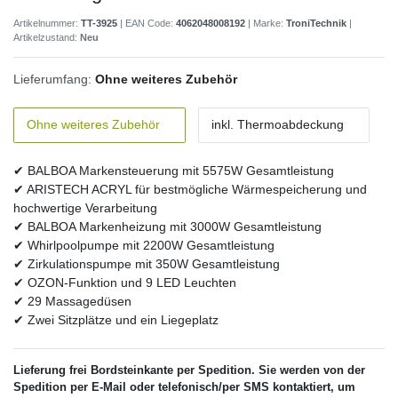
Artikelnummer:
TT-3925
| EAN Code:
4062048008192
| Marke:
TroniTechnik
|
Artikelzustand:
Neu
Lieferumfang:
Ohne weiteres Zubehör
Ohne weiteres Zubehör
inkl. Thermoabdeckung
✔ BALBOA Markensteuerung mit 5575W Gesamtleistung
✔ ARISTECH ACRYL für bestmögliche Wärmespeicherung und
hochwertige Verarbeitung
✔ BALBOA Markenheizung mit 3000W Gesamtleistung
✔ Whirlpoolpumpe mit 2200W Gesamtleistung
✔ Zirkulationspumpe mit 350W Gesamtleistung
✔ OZON-Funktion und 9 LED Leuchten
✔ 29 Massagedüsen
✔ Zwei Sitzplätze und ein Liegeplatz
Lieferung frei Bordsteinkante per Spedition. Sie werden von der
Spedition per E-Mail oder telefonisch/per SMS kontaktiert, um