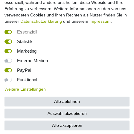
essenziell, während andere uns helfen, diese Website und Ihre
Erfahrung zu verbessern. Weitere Informationen zu den von uns
verwendeten Cookies und Ihren Rechten als Nutzer finden Sie in
Barrierefreiheitserklärung
Widerrufs­recht
unserer
Datenschutzerklärung
und unserem
Impressum
.
Essenziell
Kontakt
Vertrag widerrufen
Statistik
Marketing
*inkl. ges. MwSt. Versandkostenfrei innerhalb Deutschlands. Lieferzeiten und
Externe Medien
Versandkosten für andere Länder und deutsche Inseln entnehmen Sie bitte
der Schaltfläche
Versandkosten
PayPal
² Die Berechnung basiert auf einem Preis von 0,50 € pro kWh. Es wird von
Funktional
einer effektiven Nutzung von 20 Minuten ausgegangen. Bei Infrarotkabinen
mit Vollspektrumstrahler wird keine Aufheizzeit benötigt, da die Leistung
Weitere Einstellungen
direkt abgerufen wird. Bei Infrarotkabinen mit Keramikstrahlern geht man
zuvor vor von einer Aufheizzeit von 10 Minuten aus.
Alle ablehnen
³ Die angegebene Lieferzeit bezieht sich auf Inlandslieferungen (Festland).
Lieferfristen für Insel- und Auslandsversand entnehmen Sie bitte der
Schaltfläche
Versandkosten
.
Auswahl akzeptieren
Alle akzeptieren