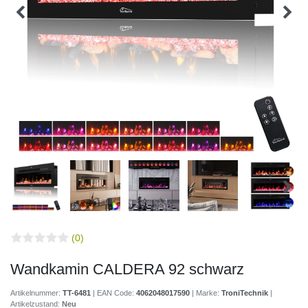
(0)
Wandkamin CALDERA 92 schwarz
Artikelnummer:
TT-6481
| EAN Code:
4062048017590
| Marke:
TroniTechnik
|
Artikelzustand:
Neu