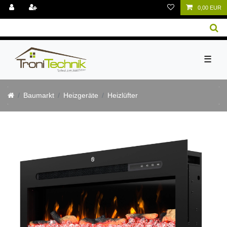
0,00 EUR
☰
Baumarkt
Heizgeräte
Heizlüfter