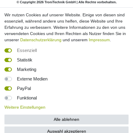
© Copyright 2026 TroniTechnik GmbH | Alle Rechte vorbehalten.
Wir nutzen Cookies auf unserer Website. Einige von diesen sind
Impressum
Daten­schutz­erklärung
AGB
essenziell, während andere uns helfen, diese Website und Ihre
Erfahrung zu verbessern. Weitere Informationen zu den von uns
verwendeten Cookies und Ihren Rechten als Nutzer finden Sie in
Barrierefreiheitserklärung
Widerrufs­recht
unserer
Datenschutzerklärung
und unserem
Impressum
.
Essenziell
Kontakt
Vertrag widerrufen
Statistik
Marketing
*inkl. ges. MwSt. Versandkostenfrei innerhalb Deutschlands. Lieferzeiten und
Externe Medien
Versandkosten für andere Länder und deutsche Inseln entnehmen Sie bitte
der Schaltfläche
Versandkosten
PayPal
² Die Berechnung basiert auf einem Preis von 0,50 € pro kWh. Es wird von
Funktional
einer effektiven Nutzung von 20 Minuten ausgegangen. Bei Infrarotkabinen
mit Vollspektrumstrahler wird keine Aufheizzeit benötigt, da die Leistung
Weitere Einstellungen
direkt abgerufen wird. Bei Infrarotkabinen mit Keramikstrahlern geht man
zuvor vor von einer Aufheizzeit von 10 Minuten aus.
Alle ablehnen
³ Die angegebene Lieferzeit bezieht sich auf Inlandslieferungen (Festland).
Lieferfristen für Insel- und Auslandsversand entnehmen Sie bitte der
Schaltfläche
Versandkosten
.
Auswahl akzeptieren