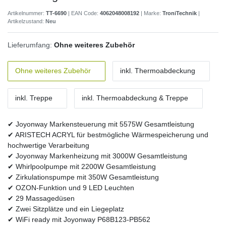
Artikelnummer:
TT-6690
| EAN Code:
4062048008192
| Marke:
TroniTechnik
|
Artikelzustand:
Neu
Lieferumfang:
Ohne weiteres Zubehör
Ohne weiteres Zubehör
inkl. Thermoabdeckung
inkl. Treppe
inkl. Thermoabdeckung & Treppe
✔ Joyonway Markensteuerung mit 5575W Gesamtleistung
✔ ARISTECH ACRYL für bestmögliche Wärmespeicherung und
hochwertige Verarbeitung
✔ Joyonway Markenheizung mit 3000W Gesamtleistung
✔ Whirlpoolpumpe mit 2200W Gesamtleistung
✔ Zirkulationspumpe mit 350W Gesamtleistung
✔ OZON-Funktion und 9 LED Leuchten
✔ 29 Massagedüsen
✔ Zwei Sitzplätze und ein Liegeplatz
✔ WiFi ready mit Joyonway P68B123-PB562