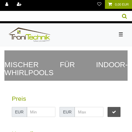
0,00 EUR
☰
MISCHER FÜR INDOOR-
WHIRLPOOLS
Preis
EUR
EUR