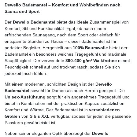
Dewello Bademantel – Komfort und Wohlbefinden nach
Sauna und Sport
Der
Dewello Bademantel
bietet das ideale Zusammenspiel von
Komfort, Stil und Funktionalität. Egal, ob nach einem
erfrischenden Saunagang, nach dem Sport oder einfach für
entspannte Stunden zu Hause – dieser Bademantel ist Ihr
perfekter Begleiter. Hergestellt aus
100% Baumwolle
bietet der
Bademantel ein besonders weiches Tragegefühl und maximale
Saugfähigkeit. Der verwendete
390-400 g/m² Walkfrottee
nimmt
Feuchtigkeit schnell auf und trocknet rasch, sodass Sie sich
jederzeit frisch fühlen.
Mit einem modernen, schlichten Design ist der
Dewello
Bademantel
sowohl für Damen als auch Herren geeignet. Die
Unisex-Ausführung
sorgt für ein angenehmes Tragegefühl und
bietet in Kombination mit der praktischen Kapuze zusätzlichen
Komfort und Wärme. Der Bademantel ist in
verschiedenen
Größen
von
S bis XXL
verfügbar, sodass für jeden die passende
Passform gewährleistet ist.
Neben seiner eleganten Optik überzeugt der
Dewello