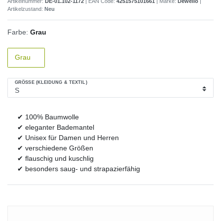
Artikelnummer:
DE-01.102-1172
| EAN Code:
4251575101661
| Marke:
Dewello
|
Artikelzustand:
Neu
Farbe:
Grau
Grau
GRÖSSE (KLEIDUNG & TEXTIL)
✔ 100% Baumwolle
✔ eleganter Bademantel
✔ Unisex für Damen und Herren
✔ verschiedene Größen
✔ flauschig und kuschlig
✔ besonders saug- und strapazierfähig