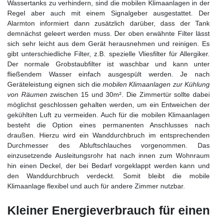
Wassertanks zu verhindern, sind die mobilen Klimaanlagen in der
Regel aber auch mit einem Signalgeber ausgestattet. Der
Alarmton informiert dann zusätzlich darüber, dass der Tank
demnächst geleert werden muss. Der oben erwähnte Filter lässt
sich sehr leicht aus dem Gerät herausnehmen und reinigen. Es
gibt unterschiedliche Filter, z.B. spezielle Vliesfilter für Allergiker.
Der normale Grobstaubfilter ist waschbar und kann unter
fließendem Wasser einfach ausgespült werden. Je nach
Geräteleistung eignen sich die
mobilen Klimaanlagen zur Kühlung
von Räumen
zwischen 15 und 30m². Die Zimmertür sollte dabei
möglichst geschlossen gehalten werden, um ein Entweichen der
gekühlten Luft zu vermeiden. Auch für die mobilen Klimaanlagen
besteht die Option eines permanenten Anschlusses nach
draußen. Hierzu wird ein Wanddurchbruch im entsprechenden
Durchmesser des Abluftschlauches vorgenommen. Das
einzusetzende Ausleitungsrohr hat nach innen zum Wohnraum
hin einen Deckel, der bei Bedarf vorgeklappt werden kann und
den Wanddurchbruch verdeckt. Somit bleibt die mobile
Klimaanlage flexibel und auch für andere Zimmer nutzbar.
Kleiner Energieverbrauch für einen