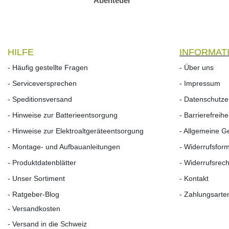
Abenteuer
HILFE
INFORMAT
- Häufig gestellte Fragen
- Über uns
- Serviceversprechen
- Impressum
- Speditionsversand
- Datenschutze
- Hinweise zur Batterieentsorgung
- Barrierefreih
- Hinweise zur Elektroaltgeräteentsorgung
- Allgemeine 
- Montage- und Aufbauanleitungen
- Widerrufsfor
- Produktdatenblätter
- Widerrufs­rech
- Unser Sortiment
- Kontakt
- Ratgeber-Blog
- Zahlungsarte
- Versandkosten
- Versand in die Schweiz