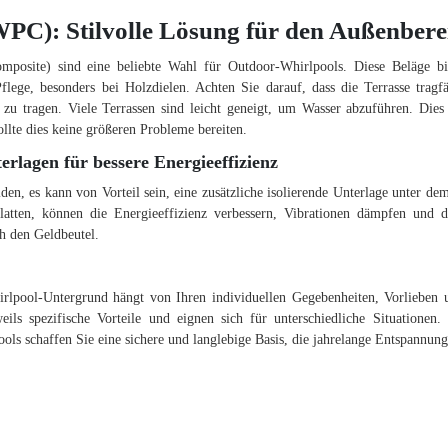
WPC): Stilvolle Lösung für den Außenbere
posite) sind eine beliebte Wahl für Outdoor-Whirlpools. Diese Beläge biet
lege, besonders bei Holzdielen. Achten Sie darauf, dass die Terrasse tragf
 zu tragen. Viele Terrassen sind leicht geneigt, um Wasser abzuführen. Die
ollte dies keine größeren Probleme bereiten.
erlagen für bessere Energieeffizienz
en, es kann von Vorteil sein, eine zusätzliche isolierende Unterlage unter de
tten, können die Energieeffizienz verbessern, Vibrationen dämpfen und di
h den Geldbeutel.
irlpool-Untergrund hängt von Ihren individuellen Gegebenheiten, Vorlieben
weils spezifische Vorteile und eignen sich für unterschiedliche Situatione
ols schaffen Sie eine sichere und langlebige Basis, die jahrelange Entspannung 