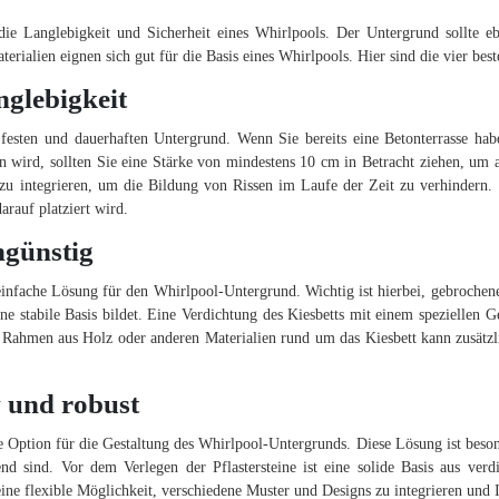
 die Langlebigkeit und Sicherheit eines Whirlpools. Der Untergrund sollte e
erialien eignen sich gut für die Basis eines Whirlpools. Hier sind die vier bes
nglebigkeit
 festen und dauerhaften Untergrund. Wenn Sie bereits eine Betonterrasse ha
sen wird, sollten Sie eine Stärke von mindestens 10 cm in Betracht ziehen, um 
 zu integrieren, um die Bildung von Rissen im Laufe der Zeit zu verhindern
arauf platziert wird.
ngünstig
 einfache Lösung für den Whirlpool-Untergrund. Wichtig ist hierbei, gebroche
eine stabile Basis bildet. Eine Verdichtung des Kiesbetts mit einem speziellen G
 Rahmen aus Holz oder anderen Materialien rund um das Kiesbett kann zusätzlic
v und robust
ste Option für die Gestaltung des Whirlpool-Untergrunds. Diese Lösung ist beson
end sind. Vor dem Verlegen der Pflastersteine ist eine solide Basis aus ver
 eine flexible Möglichkeit, verschiedene Muster und Designs zu integrieren und