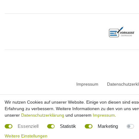
Impressum
Daten­schutz­erk
Wir nutzen Cookies auf unserer Website. Einige von diesen sind ess
*inkl. ges. MwSt. Versandkostenfrei innerhalb Deutschlands. Lieferzeiten und 
Erfahrung zu verbessern. Weitere Informationen zu den von uns ver
² Die Berechnung basiert auf einem Preis von 0,50 € pro kWh. Es wird von einer
unserer
Datenschutzerklärung
und unserem
Impressum
.
wird. Bei Infrarotkabinen mit Keramikstrahlern geht man zuvor vor von einer Auf
³ Die angegebene Lieferzeit bezieht sich auf Inlandslieferungen (Festland). Lie
Essenziell
Statistik
Marketing
Weitere Einstellungen