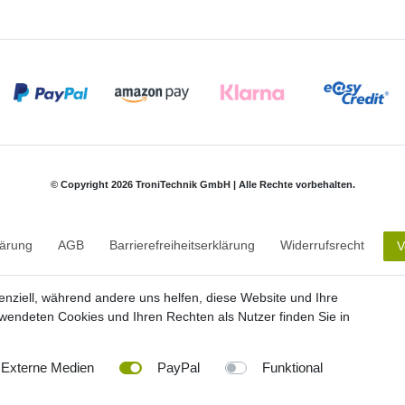
© Copyright 2026 TroniTechnik GmbH | Alle Rechte vorbehalten.
lärung
AGB
Barrierefreiheitserklärung
Widerrufs­recht
V
enziell, während andere uns helfen, diese Website und Ihre
Versandkosten für andere Länder und deutsche Inseln entnehmen Sie bitte der Scha
wendeten Cookies und Ihren Rechten als Nutzer finden Sie in
 effektiven Nutzung von 20 Minuten ausgegangen. Bei Infrarotkabinen mit Vollspektr
heizzeit von 10 Minuten aus.
ferfristen für Insel- und Auslandsversand entnehmen Sie bitte der Schaltfläche
Vers
Externe Medien
PayPal
Funktional