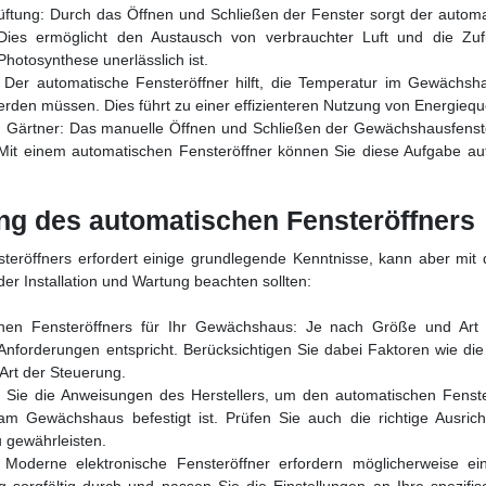
lüftung: Durch das Öffnen und Schließen der Fenster sorgt der automa
 Dies ermöglicht den Austausch von verbrauchter Luft und die Zuf
hotosynthese unerlässlich ist.
 Der automatische Fensteröffner hilft, die Temperatur im Gewächsha
erden müssen. Dies führt zu einer effizienteren Nutzung von Energiequ
n Gärtner: Das manuelle Öffnen und Schließen der Gewächshausfenste
it einem automatischen Fensteröffner können Sie diese Aufgabe auto
ung des automatischen Fensteröffners
steröffners erfordert einige grundlegende Kenntnisse, kann aber mit 
i der Installation und Wartung beachten sollten:
schen Fensteröffners für Ihr Gewächshaus: Je nach Größe und A
Anforderungen entspricht. Berücksichtigen Sie dabei Faktoren wie di
Art der Steuerung.
n Sie die Anweisungen des Herstellers, um den automatischen Fenster
 am Gewächshaus befestigt ist. Prüfen Sie auch die richtige Ausric
 gewährleisten.
 Moderne elektronische Fensteröffner erfordern möglicherweise e