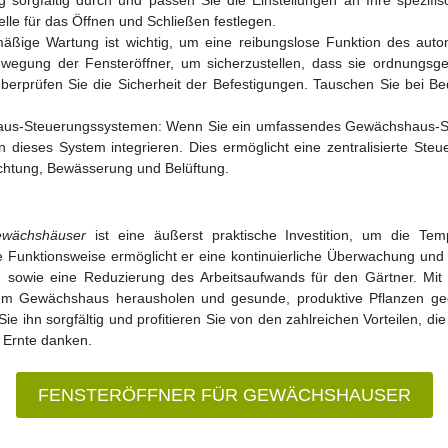
g sorgfältig durch und passen Sie die Einstellungen an Ihre spezif
lle für das Öffnen und Schließen festlegen.
ßige Wartung ist wichtig, um eine reibungslose Funktion des automa
wegung der Fensteröffner, um sicherzustellen, dass sie ordnungsge
erprüfen Sie die Sicherheit der Befestigungen. Tauschen Sie bei B
haus-Steuerungssystemen: Wenn Sie ein umfassendes Gewächshaus-
n dieses System integrieren. Dies ermöglicht eine zentralisierte Ste
htung, Bewässerung und Belüftung.
Gewächshäuser
ist eine äußerst praktische Investition, um die Tem
 Funktionsweise ermöglicht er eine kontinuierliche Überwachung u
ng sowie eine Reduzierung des Arbeitsaufwands für den Gärtner. Mi
m Gewächshaus herausholen und gesunde, produktive Pflanzen ged
Sie ihn sorgfältig und profitieren Sie von den zahlreichen Vorteilen, d
n Ernte danken.
FENSTERÖFFNER FÜR GEWÄCHSHAUSER