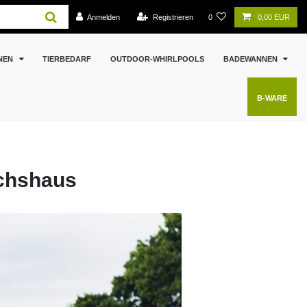
Anmelden
Registrieren
0
0,00 EUR
NEN
TIERBEDARF
OUTDOOR-WHIRLPOOLS
BADEWANNEN
B-WARE
ächshaus