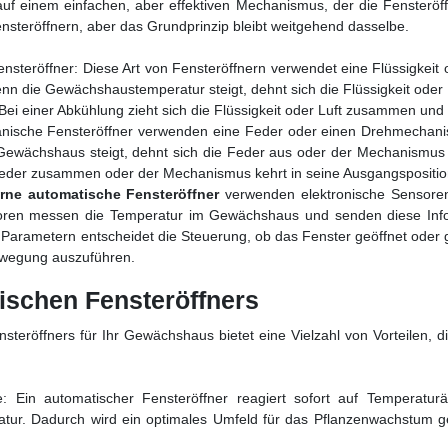
auf einem einfachen, aber effektiven Mechanismus, der die Fensteröf
steröffnern, aber das Grundprinzip bleibt weitgehend dasselbe.
steröffner: Diese Art von Fensteröffnern verwendet eine Flüssigkeit
Wenn die Gewächshaustemperatur steigt, dehnt sich die Flüssigkeit oder
Bei einer Abkühlung zieht sich die Flüssigkeit oder Luft zusammen und 
anische Fensteröffner verwenden eine Feder oder einen Drehmechan
ewächshaus steigt, dehnt sich die Feder aus oder der Mechanismus d
 Feder zusammen oder der Mechanismus kehrt in seine Ausgangsposition
ne automatische Fensteröffner
verwenden elektronische Sensoren
oren messen die Temperatur im Gewächshaus und senden diese Infor
arametern entscheidet die Steuerung, ob das Fenster geöffnet oder g
ewegung auszuführen.
tischen Fensteröffners
teröffners für Ihr Gewächshaus bietet eine Vielzahl von Vorteilen,
lle: Ein automatischer Fensteröffner reagiert sofort auf Temperatu
tur. Dadurch wird ein optimales Umfeld für das Pflanzenwachstum ge