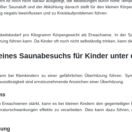
ern ist noch nicht darauf ausgelegt, die Belastungen durch hohe Tem
ßer Saunaluft und der Abkühlung danach stellt für den kleinen Körp
g negativ beeinflussen und zu Kreislaufproblemen führen.
keitsbedarf pro Kilogramm Körpergewicht als Erwachsene. In der Sa
erung führen kann. Da Kinder oft noch nicht selbständig trinken, kann d
eines Saunabesuchs für Kinder unter 
nn bei Kleinkindern zu einer gefährlichen Überhitzung führen. Sy
ewusstlosigkeit sind ernstzunehmende Anzeichen einer Überhitzung.
ms
wachsenen stärkt, kann es bei kleinen Kindern den gegenteiligen E
peraturschwankungen effektiv zu verarbeiten. Dies kann dazu führen
lung