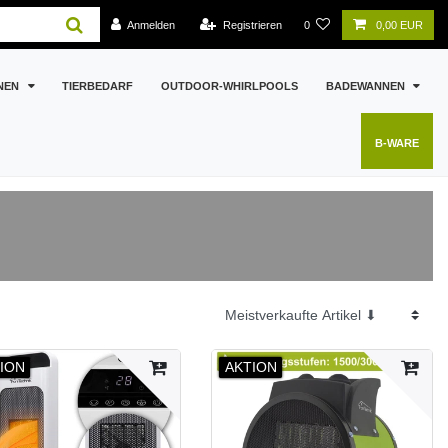
Anmelden
Registrieren
0
0,00 EUR
NEN
TIERBEDARF
OUTDOOR-WHIRLPOOLS
BADEWANNEN
B-WARE
ION
AKTION