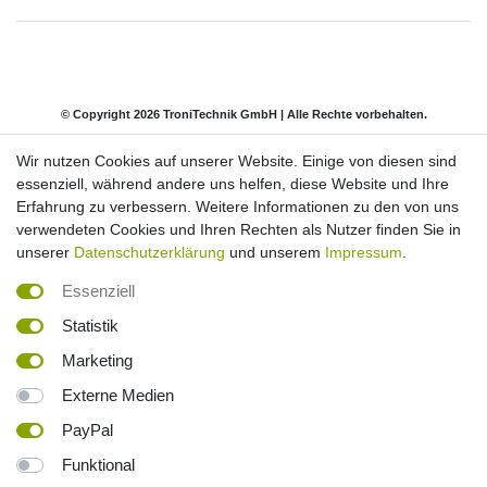
© Copyright 2026 TroniTechnik GmbH | Alle Rechte vorbehalten.
Wir nutzen Cookies auf unserer Website. Einige von diesen sind
Impressum
Daten­schutz­erklärung
AGB
essenziell, während andere uns helfen, diese Website und Ihre
Erfahrung zu verbessern. Weitere Informationen zu den von uns
verwendeten Cookies und Ihren Rechten als Nutzer finden Sie in
Barrierefreiheitserklärung
Widerrufs­recht
unserer
Datenschutzerklärung
und unserem
Impressum
.
Essenziell
Kontakt
Vertrag widerrufen
Statistik
Marketing
*inkl. ges. MwSt. Versandkostenfrei innerhalb Deutschlands. Lieferzeiten und
Externe Medien
Versandkosten für andere Länder und deutsche Inseln entnehmen Sie bitte
der Schaltfläche
Versandkosten
PayPal
² Die Berechnung basiert auf einem Preis von 0,50 € pro kWh. Es wird von
Funktional
einer effektiven Nutzung von 20 Minuten ausgegangen. Bei Infrarotkabinen
mit Vollspektrumstrahler wird keine Aufheizzeit benötigt, da die Leistung